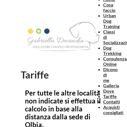
Cosa
faccio
Urban
Dog
Training
Classi
di
Socializzaz
Dog
Trekking
Consulenza
Online
Dicono
Tariffe
di
me
Galleria
Dove
Per tutte le altre località
Tariffe
non indicate si effettua il
Contatti
Acquisti
calcolo in base alla
consigliati
distanza dalla sede di
Olbia.