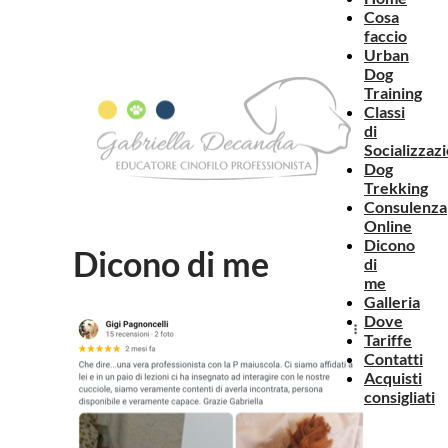
Cosa
faccio
Urban
Dog
Training
Classi
di
Socializzaz
Dog
Trekking
Consulenza
Online
Dicono
Dicono di me
di
me
Galleria
Dove
Tariffe
Contatti
Acquisti
consigliati