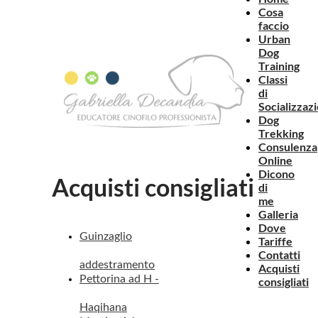
Cosa
faccio
Urban
Dog
Training
Classi
di
Socializzaz
Dog
Trekking
Consulenza
Online
Dicono
Acquisti consigliati
di
me
Galleria
Dove
Guinzaglio
Tariffe
Contatti
addestramento
Acquisti
Pettorina ad H -
consigliati
Haqihana